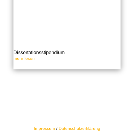
Dissertationsstipendium
mehr lesen
« Ältere Einträge
Nächste Einträge »
Impressum
/
Datenschutzerklärung