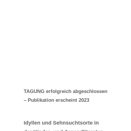
von
Regina Sasse
Nov. 30, 2022
Förderprojekte
,
Wissen
,
Wissenschaftsförderung
TAGUNG erfolgreich abgeschlossen
– Publikation erscheint 2023
Idyllen und Sehnsuchtsorte in