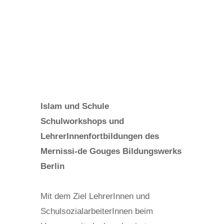
von
Regina Sasse
Juli 24, 2025
Förderprojekte
,
Lesen
Islam und Schule
Schulworkshops und
LehrerInnenfortbildungen des
Mernissi-de Gouges Bildungswerks
Berlin
Mit dem Ziel LehrerInnen und
SchulsozialarbeiterInnen beim