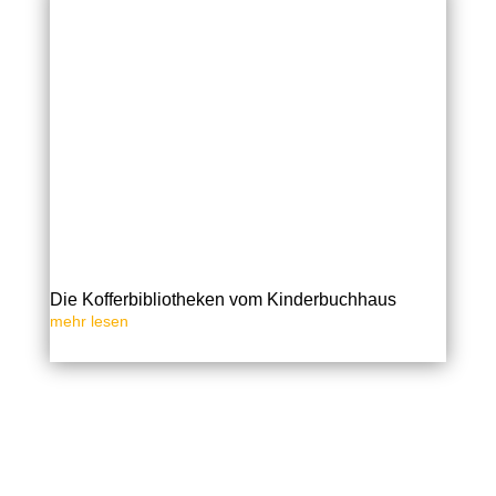
Die Kofferbibliotheken vom Kinderbuchhaus
mehr lesen
« Ältere Einträge
Nächste Einträge »