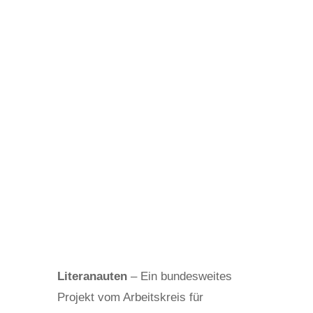
von
Regina Sasse
Juli 24, 2025
Aktuelles
,
Lesen
Literanauten
– Ein bundesweites
Projekt vom Arbeitskreis für