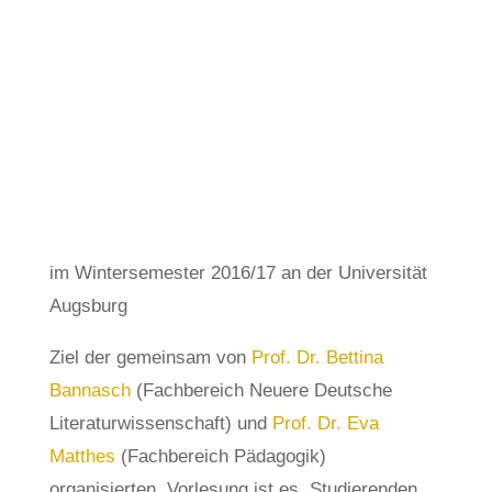
von
John Ring
Dez. 5, 2020
Kinder- und Jugendliteratur
,
Lesen
im Wintersemester 2016/17 an der Universität
Augsburg
Ziel der gemeinsam von
Prof. Dr. Bettina
Bannasch
(Fachbereich Neuere Deutsche
Literaturwissenschaft) und
Prof. Dr. Eva
Matthes
(Fachbereich Pädagogik)
organisierten Vorlesung ist es, Studierenden